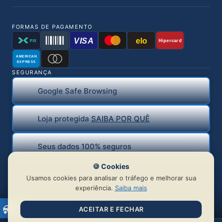
FORMAS DE PAGAMENTO
VISA
elo
Hipercard
PIX
AMERICAN
EXPRESS
SEGURANÇA
Google Safe Browsing
Loja protegida
SAIBA POR QUÊ
Seus dados 100% seguros
🍪 Cookies
Usamos cookies para analisar o tráfego e melhorar sua
experiência.
Saiba mais
ACEITAR E FECHAR
© 2026 BR Distribuidora de Piercing Ltda | CNPJ: