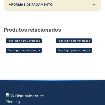
Comprando 10 unidades deste modelo:
•
FORMAS DE PAGAMENTO
Investimento:
—
Revenda média:
—
Lucro estimado:
—
Produtos relacionados
💡 Dica de parceiro
Faça login para ver preços
Faça login para ver preços
Clientes não compram só pelo preço —
compram pela confiança, estética e segurança
Faça login para ver preços
Faça login para ver preços
do material. Valorize isso na sua venda e
aumente sua margem.