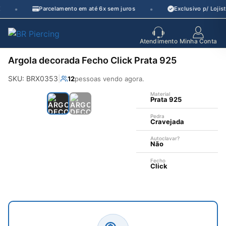
Pular
•
•
Parcelamento em até 6x sem juros
Exclusivo p/ Lojist
para
o
seu parceiro
de crescimento
Atendimento
Minha Conta
conteúdo
Argola decorada Fecho Click Prata 925
SKU: BRX0353
|
12
pessoas vendo agora.
Material
Prata 925
Pedra
Cravejada
Autoclavar?
Não
—
Fecho
Click
Aço 316L