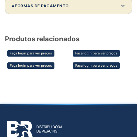
Comprando 10 unidades deste modelo:
•
FORMAS DE PAGAMENTO
Investimento:
—
Revenda média:
—
Lucro estimado:
—
Produtos relacionados
💡 Dica de parceiro
Faça login para ver preços
Faça login para ver preços
Clientes não compram só pelo preço —
compram pela confiança, estética e segurança
Faça login para ver preços
Faça login para ver preços
do material. Valorize isso na sua venda e
aumente sua margem.