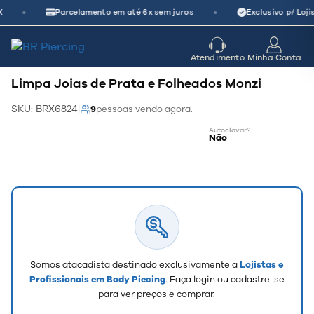
Pular
•
•
X
Parcelamento em até 6x sem juros
Exclusivo p/ Loji
para
o
seu parceiro
de crescimento
Atendimento
Minha Conta
conteúdo
Limpa Joias de Prata e Folheados Monzi
SKU: BRX6824
|
9
pessoas vendo agora.
Autoclavar?
Não
—
Somos atacadista destinado exclusivamente a
Lojistas e
Profissionais em Body Piecing
. Faça login ou cadastre-se
para ver preços e comprar.
Aço 316L