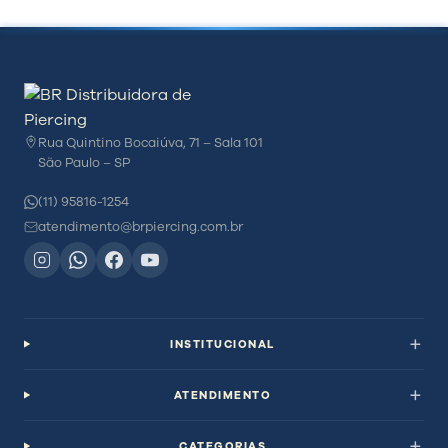
Comprando 10 unidades deste modelo:
Investimento:
—
Revenda média:
—
Lucro estimado:
—
Rua Quintino Bocaiúva, 71 – Sala 101
💡 Dica de parceiro
São Paulo – SP
Clientes não compram só pelo preço —
(11) 95816-1254
compram pela confiança, estética e segurança
do material. Valorize isso na sua venda e
atendimento@brpiercing.com.br
aumente sua margem.
INSTITUCIONAL
ATENDIMENTO
CATEGORIAS